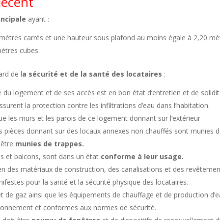
décent
incipale
ayant :
 mètres carrés et une hauteur sous plafond au moins égale à 2,20 mè
mètres cubes.
ard de l
a sécurité et de la santé des locataires
:
 du logement et de ses accès est en bon état d’entretien et de solidit
urent la protection contre les infiltrations d’eau dans l’habitation.
ue les murs et les parois de ce logement donnant sur l’extérieur
 Les pièces donnant sur des locaux annexes non chauffés sont munies 
 être
munies de trappes.
as et balcons, sont dans un état
conforme à leur usage.
tien des matériaux de construction, des canalisations et des revêteme
estes pour la santé et la sécurité physique des locataires.
et de gaz ainsi que les équipements de chauffage et de production d’
tionnement et conformes aux normes de sécurité.