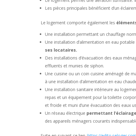
Le logement permet une aération suffisante. Il
Les pièces principales bénéficient d’un éclairem
Le logement comporte également les
élément
Une installation permettant un chauffage nor
Une installation d’alimentation en eau potable 
ses locataires.
Des installations d’évacuation des eaux mén
effluents et munies de siphon.
Une cuisine ou un coin cuisine aménagé de ma
à une installation d’alimentation en eau chaude
Une installation sanitaire intérieure au logeme
repas et un équipement pour la toilette corp
et froide et muni d’une évacuation des eaux u
Un réseau électrique
permettant l’éclairage
des appareils ménagers courants indispensable
Suite en suivant ce lien :
https://edito.seloger.c