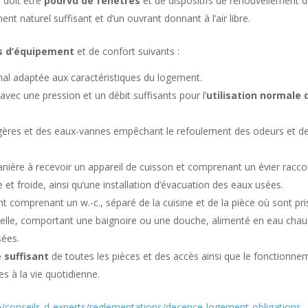
 doit être
pourvu de fenêtres
et de dispositifs de renouvellement d’
ent naturel suffisant et d’un ouvrant donnant à l’air libre.
s d’équipement
et de confort suivants :
mal adaptée aux caractéristiques du logement.
avec une pression et un débit suffisants pour l’
utilisation normale 
agères et des eaux-vannes empêchant le refoulement des odeurs et d
nière à recevoir un appareil de cuisson et comprenant un évier racc
 et froide, ainsi qu’une installation d’évacuation des eaux usées.
nt comprenant un w.-c., séparé de la cuisine et de la pièce où sont pri
orelle, comportant une baignoire ou une douche, alimenté en eau cha
sées.
 suffisant
de toutes les pièces et des accès ainsi que le fonctionne
s à la vie quotidienne.
om/conseils-d-experts/reglementations/decence-logement-obligations-