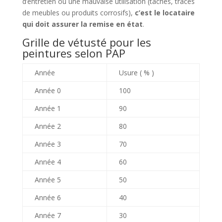
d’entretien ou une mauvaise utilisation (taches, traces
de meubles ou produits corrosifs),
c’est le locataire
qui doit assurer la remise en état
.
Grille de vétusté pour les
peintures selon PAP
Année
Usure ( % )
Année 0
100
Année 1
90
Année 2
80
Année 3
70
Année 4
60
Année 5
50
Année 6
40
Année 7
30